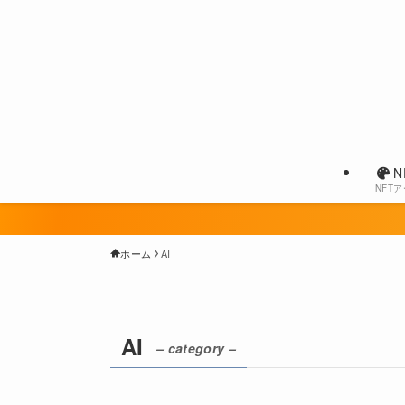
N
NFT
ホーム
AI
AI
– category –