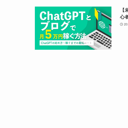
【
心
2