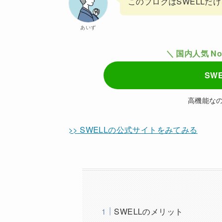
このブログはSWELLだ
あいず
＼ 国内人気 No
SW
高機能な
>> SWELLの公式サイトをみてみる
SWELLのメリット