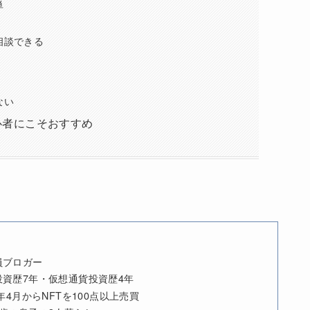
単
相談できる
ない
心者にこそおすすめ
員ブロガー
投資歴7年・仮想通貨投資歴4年
2年4月からNFTを100点以上売買