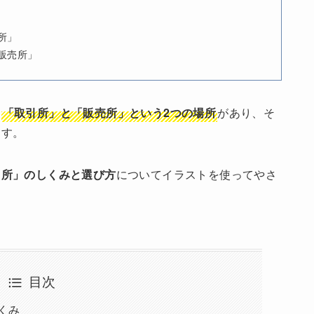
所」
販売所」
は
「取引所」と「販売所」という2つの場所
があり、そ
ます。
引所」のしくみと選び方
についてイラストを使ってやさ
目次
くみ