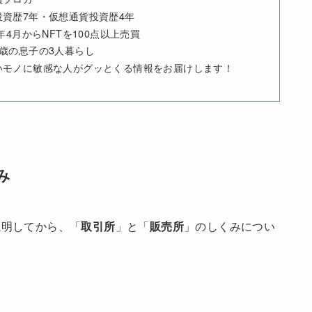
投資歴7年・仮想通貨投資歴4年
2年4月からNFTを100点以上売買
4歳の息子の3人暮らし
いモノに敏感な人がグッとくる情報をお届けします！
み
説明してから、「
取引所
」と「
販売所
」のしくみについ